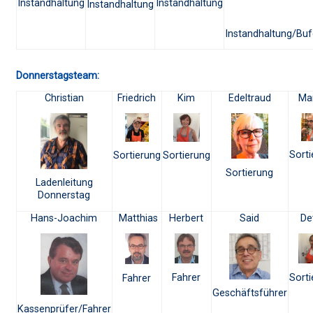
Instandhaltung
Instandhaltung
Instandhaltung
Instandhaltung/Buf
Donnerstagsteam:
Christian
Friedrich
Kim
Edeltraud
Mar
Sorti
Sortierung
Sortierung
Sortierung
Ladenleitung
Donnerstag
Hans-Joachim
Matthias
Herbert
Said
De
Fahrer
Sorti
Fahrer
Geschäftsführer
Kassenprüfer/Fahrer