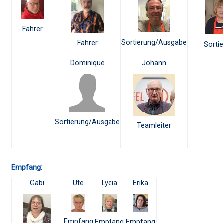
Fahrer
Sortierung/Ausgabe
Fahrer
Sorti
Dominique
Johann
Sortierung/Ausgabe
Teamleiter
Empfang:
Gabi
Ute
Lydia
Erika
Empfang
Empfang
Empfang