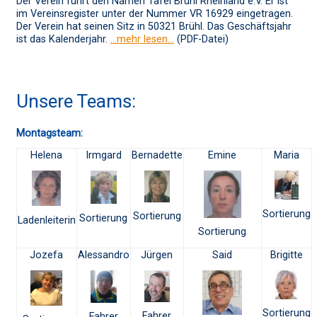
Der Verein führt den Namen Tafel Brühl Rheinland e.V. Er ist
im Vereinsregister unter der Nummer VR 16929 eingetragen.
Der Verein hat seinen Sitz in 50321 Brühl. Das Geschäftsjahr
ist das Kalenderjahr.
…mehr lesen…
(PDF-Datei)
Unsere Teams:
Montagsteam:
Helena
Irmgard
Bernadette
Emine
Maria
Sortierung
Sortierung
Sortierung
Ladenleiterin
Sortierung
Jozefa
Alessandro
Jürgen
Said
Brigitte
Sortierung
Fahrer
Fahrer